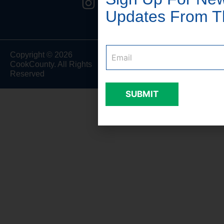
Updates From T
Email
*
Copyright © 2026
Site Powered by:
The
CookCounty. All Rights
Lemon Ad Stand
.
Reserved
SUBMIT