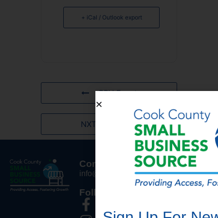
+ iCal / Outlook export
PRV Event
NXT Event
Contact us
Subscribe
info@cookcountysmallbiz.org
Sign up for news
and updates.
Follow us
Email
*
Sign Up For Ne